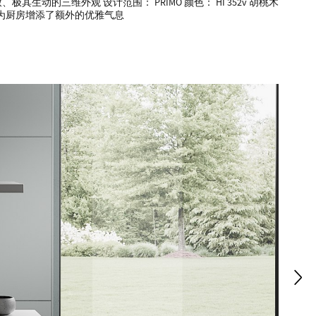
的三维外观 设计范围： PRIMO 颜色： HI 352v 胡桃木
柜体为厨房增添了额外的优雅气息