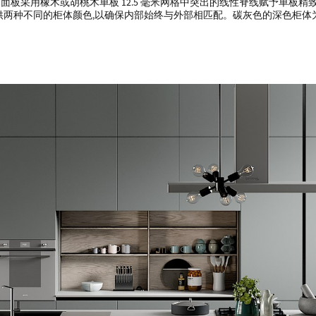
用橡木或胡桃木单板 12.5 毫米网格中突出的线性脊线赋予单板精致、极其生动
ING 提供两种不同的柜体颜色,以确保内部始终与外部相匹配。碳灰色的深色