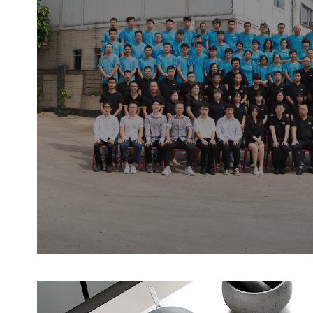
隐藏式内置厨房电器旨在与高柜有
诗意的旅程,聆听家族传承的诗意