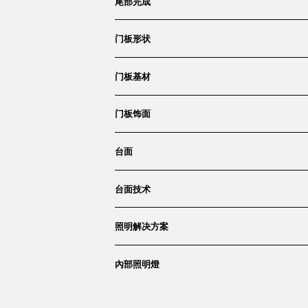
尾部完成
门板形状
柜岛采用胡桃木格栅形状设计,实木正面采用橡木或胡桃木单板,12.5
门板基材
予单板精致、极其有活力的三维外观统一的整体外观,带来三 -给厨房
也给厨房带来了新的面貌,旨在创造一种优雅和活泼的效果。食品级 1
硬,耐热,并且可以擦拭干净油脂。
门板饰面
台面
台面技术
照明解决方案
內部照明燈