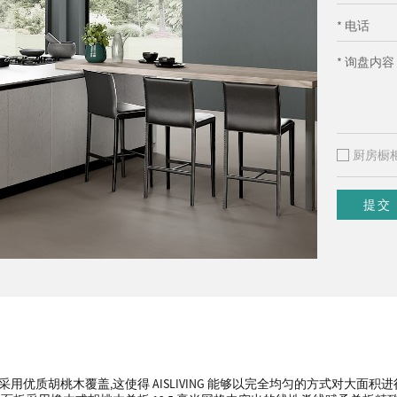
* 电话
* 询盘内容
厨房橱
提交
用优质胡桃木覆盖,这使得 AISLIVING 能够以完全均匀的方式对大面积进行