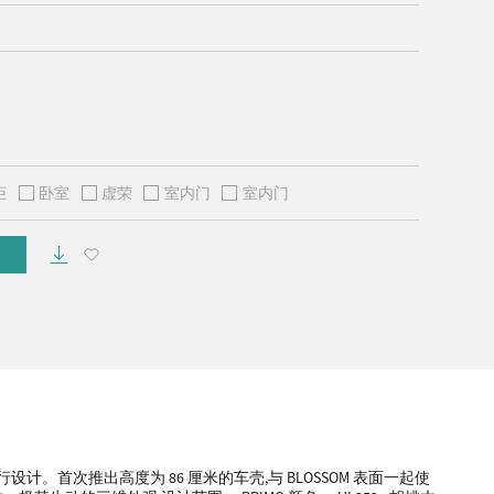
柜
卧室
虚荣
室内门
室内门
设计。首次推出高度为 86 厘米的车壳,与 BLOSSOM 表面一起使