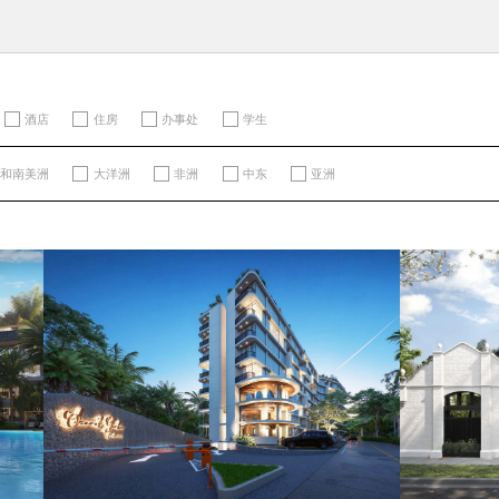
酒店
住房
办事处
学生
洲和南美洲
大洋洲
非洲
中东
亚洲