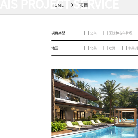
AIS PROJECT SERVICE
HOME
项目
BUILT FOR SUCCESS
项目类型
公寓
医院和老年护理
地区
北美
欧洲
中美