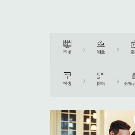
市场
测量
选
封边
排钻
分拣