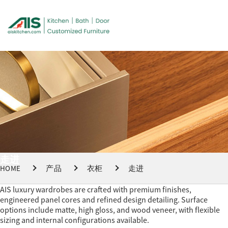
走进
HOME
产品
衣柜
走进
AIS luxury wardrobes are crafted with premium finishes,
engineered panel cores and refined design detailing. Surface
options include matte, high gloss, and wood veneer, with flexible
sizing and internal configurations available.